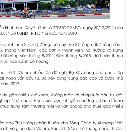
ển khai theo Quyết định số 2208/QĐ-XMVN ngày 30/12/2011 của
00884 do UBND TP. Hà Nội cấp năm 2010.
u chỉnh hơn 2.743 tỷ đồng, có quy mô 31 tầng nổi, 4 tầng hầm.
Xi măng Việt Nam, các đơn vị thành viên, hội trường và trung
ởi công vào tháng 5/2011. Đến tháng 8/2015, đã hoàn thành
án rơi vào cảnh bỏ hoang.
016 - 2021, Vicem nhiều lần đề nghị Bộ Xây dựng cho phép lập
 để hoàn vốn đầu tư. Bộ Xây dựng cũng báo cáo và được Thủ
 năm 2017.
 do gặp nhiều khó khăn, vướng mắc về pháp luật đầu tư, đất
 nghiệp Nhà nước. Hơn nữa, việc chuyển nhương dự án diễn ra
n khúc trung tâm thương mại và văn phòng cho thuê gặp nhiều
áo cáo Thủ tướng chấp thuận cho Tổng Công ty Xi măng Việt
hành và giao dịch Vicem. Sau khi được Thủ tướng chấp thuận,