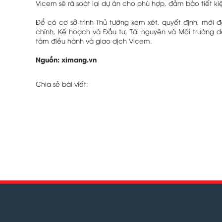
Vicem sẽ rà soát lại dự án cho phù hợp, đảm bảo tiết ki
Để có cơ sở trình Thủ tướng xem xét, quyết định, mới 
chính, Kế hoạch và Đầu tư, Tài nguyên và Môi trường đ
tâm điều hành và giao dịch Vicem.
Nguồn: ximang.vn
Chia sẻ bài viết: