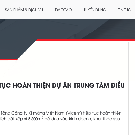
SẢN PHẨM & DỊCH VỤ
ĐÀO TẠO
TUYỂN DỤNG
TIN TỨC
 TỤC HOÀN THIỆN DỰ ÁN TRUNG TÂM ĐIỀU
Tổng Công ty Xi măng Việt Nam (Vicem) tiếp tục hoàn thiện
2
ích đất xấp xỉ 8.500m
để đưa vào kinh doanh, khai thác sau