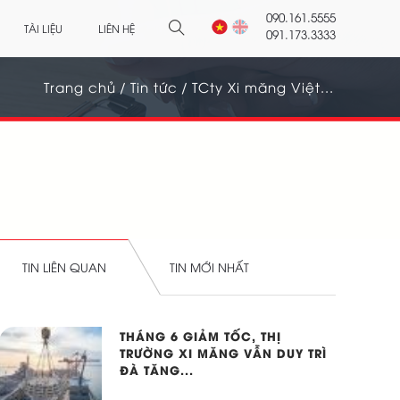
090.161.5555
TÀI LIỆU
LIÊN HỆ
091.173.3333
Trang chủ
/
Tin tức
/
TCty Xi măng Việt...
TIN LIÊN QUAN
TIN MỚI NHẤT
THÁNG 6 GIẢM TỐC, THỊ
TRƯỜNG XI MĂNG VẪN DUY TRÌ
ĐÀ TĂNG...