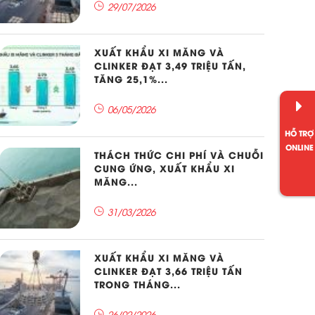
29/07/2026
XUẤT KHẨU XI MĂNG VÀ
CLINKER ĐẠT 3,49 TRIỆU TẤN,
TĂNG 25,1%...
06/05/2026
HỖ TRỢ
ONLINE
THÁCH THỨC CHI PHÍ VÀ CHUỖI
CUNG ỨNG, XUẤT KHẨU XI
MĂNG...
31/03/2026
XUẤT KHẨU XI MĂNG VÀ
CLINKER ĐẠT 3,66 TRIỆU TẤN
TRONG THÁNG...
26/02/2026