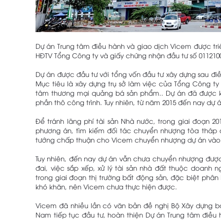
Dự án Trung tâm điều hành và giao dịch Vicem được tri
HĐTV Tổng Công ty và giấy chứng nhận đầu tư số 011210
Dự án được đầu tư với tổng vốn đầu tư xây dựng sau điề
Mục tiêu là xây dựng trụ sở làm việc của Tổng Công ty 
tâm thương mại quảng bá sản phẩm.. Dự án đã được kh
phần thô công trình. Tuy nhiên, từ năm 2015 đến nay dự 
Để tránh lãng phí tài sản Nhà nước, trong giai đoạn 2
phương án, tìm kiếm đối tác chuyển nhượng tòa tháp
tướng chấp thuận cho Vicem chuyển nhượng dự án vào
Tuy nhiên, đến nay dự án vẫn chưa chuyển nhượng được
đai, việc sắp xếp, xử lý tài sản nhà đất thuộc doanh
trong giai đoạn thị trường bất động sản, đặc biệt phâ
khó khăn, nên Vicem chưa thực hiện được.
Vicem đã nhiều lần có văn bản đề nghị Bộ Xây dựng b
Nam tiếp tục đầu tư, hoàn thiện Dự án Trung tâm điều 