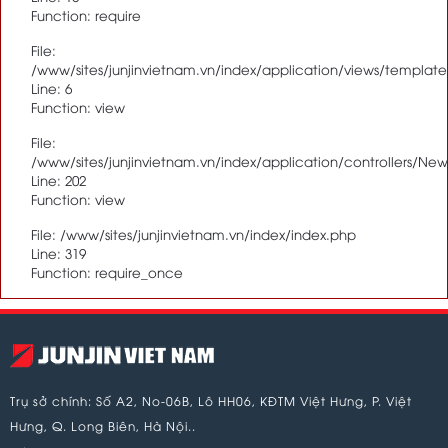
Function: require
File:
/www/sites/junjinvietnam.vn/index/application/views/templat
Line: 6
Function: view
File:
/www/sites/junjinvietnam.vn/index/application/controllers/Ne
Line: 202
Function: view
File: /www/sites/junjinvietnam.vn/index/index.php
Line: 319
Function: require_once
Trụ sở chính: Số A2, No-06B, Lô HH06, KĐTM Việt Hưng, P. Việt
Hưng, Q. Long Biên, Hà Nội..