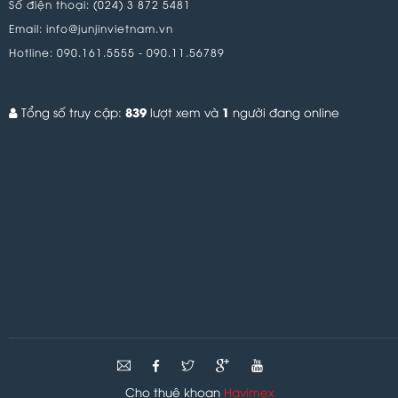
Số điện thoại:
(024) 3 872 5481
Email:
info@junjinvietnam.vn
Hotline:
090.161.5555
-
090.11.56789
839
1
Tổng số truy cập:
lượt xem và
người đang online
Cho thuê khoan
Havimex