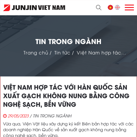
TIN TRONG NGÀNH
Trang chủ
/
Tin tức
/
Việt Nam hợp tác...
VIỆT NAM HỢP TÁC VỚI HÀN QUỐC SẢN
XUẤT GẠCH KHÔNG NUNG BẰNG CÔNG
NGHỆ SẠCH, BỀN VỮNG
29/05/2023
/ TIN TRONG NGÀNH
Vừa qua, Viện Vật liệu xây dựng ký kết Biên bản hợp tác với các
doanh nghiệp Hàn Quốc về sản xuất gạch không nung bằng
công nghệ sạch, bền vững.