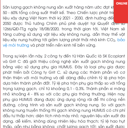
ONLINE
Sản lượng gạch không nung sản xuất hàng năm ước đạt khoảng
50 - 60% tổng công suất thiết kế. Theo Chiến lược phát triển vật
liệu xây dựng Việt Nam thời kỳ 2021 - 2030, định hướng đến năm
2050 được Thủ tướng Chính phủ phê duyệt tại Quyết định số
1266/QĐ-TTg ngày 18/08/2020, trong thời gian tới, Việt Nam sẽ
tăng cường sử dụng vật liệu xây không nung, dần thay thế vật
liệu xây nung hướng tới giảm lượng phát thải nhà kính CO
,
bảo
2
vệ môi trường
và phát triển nền kinh tế bền vững.
Trong sự kiện lần này, 2 công ty đến từ Hàn Quốc là SK Ecoplant
và Grit C đã giới thiệu công nghệ sản xuất gạch không nung
bằng việc sử dụng phụ gia HUMUS. Đây là loại phụ gia được
phát triển bởi Công ty Grit C, sử dụng các thành phần vô cơ
thân thiện với môi trường và dễ dàng điều chỉnh tỷ lệ pha trộn
dựa trên thành phần đất. Tỷ lệ pha trộn phụ gia thấp so với tổng
trọng lượng gạch, chỉ từ khoảng 0,1 - 0,3%. Thành phần xi măng
nhỏ khoảng 4 - 8% so với các phụ gia thông thường. Hiện nay,
phụ gia HUMUS đang được ứng dụng rộng rãi để thi công nền
đường, công trình và sản xuất gạch không nung. So với gạch
không nung truyền thống thì gạch không nung HUMUS có chi phí
đầu tư thấp hơn; diện tích nhà máy nhỏ; nguyên liệu sản xuất đa
dạng, dễ kiếm, không dùng nhiên liệu hóa thạch; tỷ lệ hao hụt
thấp, gần như bằng không; chất lượng gạch tốt; sản xuất được