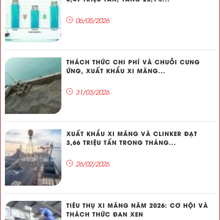
06/05/2026
THÁCH THỨC CHI PHÍ VÀ CHUỖI CUNG
ỨNG, XUẤT KHẨU XI MĂNG...
31/03/2026
XUẤT KHẨU XI MĂNG VÀ CLINKER ĐẠT
3,66 TRIỆU TẤN TRONG THÁNG...
26/02/2026
TIÊU THỤ XI MĂNG NĂM 2026: CƠ HỘI VÀ
THÁCH THỨC ĐAN XEN