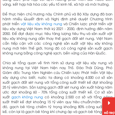
vững, kết hợp hài hòa các yếu tố kinh tế, xã hội và môi trường.
Để thực hiện chủ trương này, Chính phủ và Bộ Xây dựng đã ban
hành nhiều Quyết định và Nghị định phê duyệt Chương trình
phát triển
vật liệu xây không nung
và Chiến lược phát triển vật
liệu xây dựng Việt Nam thời kỳ 2021 - 2030, định hướng đến năm
2050. Để đạt được mục tiêu tăng lượng tiêu thụ và sản xuất vật
liệu xây không nung dần thay thế gạch đất sét nung, Việt Nam
cần tiếp cận với các công nghệ sản xuất vật liệu xây không
nung mới trên Thế giới, trong đó có công nghệ sản xuất gạch
không nung bằng công nghệ sạch, bền vững của Hàn Quốc.
Chia sẻ tổng quan về tình hình sử dụng vật liệu xây nung và
không nung tại Việt Nam hiện nay, ThS. Đào Thái Dũng, Phó
Giám đốc Trung tâm Nghiên cứu Chiến lược Phát triển Vật liệu
xây dựng cho biết, nước ta đang có khoảng 4.000 cơ sở sản
xuất gạch đất sét nung với tổng công suất thiết kế đạt khoảng
25 tỷ viên/năm. Sản lượng gạch đất sét nung sản xuất hàng năm
ước đạt khoảng 60 - 70% tổng công suất thiết kế. Cơ sở sản
xuất
gạch không nung
có khoảng 2.500 cơ sở với tổng công
suất thiết kế đạt khoảng 15 tỷ viên quy tiêu chuẩn/năm. Trong
đó, gạch bê tông chiếm tỷ trọng khoảng 80% công suất thiết
kế, còn lại là gạch bê tông khí chưng áp và gạch bê tông bọt.
HỖ TRỢ