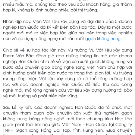
nhiều mẫu mã, chủng loại theo yêu cầu khách hàng; giá thành
hợp lý, không bị ảnh hưởng nhiều bởi thị trường.
Nhân dịp này, Viện Vật liệu xây dựng và đại diện của 5 doanh
nghiệp Hàn Quốc đã ký kết Biên bản Hợp tác. Đây là một bước
ngoặt mới mở ra việc hợp tác giữa hai bên trong việc nghiên
cứu và áp dụng công nghệ mới sản xuất
gạch không nung
.
Chia sẻ về sự hợp tác lần này, Vụ trưởng Vụ Vật liệu xây dựng
Phạm Văn Bắc đánh giá cao những thông tin mà các doanh
nghiệp Hàn Quốc chia sẻ về việc sản xuất gạch không nung và
bước đầu chuyển giao công nghệ sang Việt Nam phù hợp với
định hướng phát triển của nước ta trong thời gian tới. Vụ trưởng
mong rằng, Viện Vật liệu xây dựng sẽ có thể tăng cường hợp
tác với các doanh nghiệp Hàn Quốc để tiếp thu các công
nghệ mới, mở rộng nghiên cứu vật liệu xây dựng hướng tới bảo
vệ môi trường và phát triển bền vững.
Sau Lễ ký kết, các doanh nghiệp Hàn Quốc đã tổ chức một
chuyến tham quan dây chuyền sản xuất thử nghiệm gạch
không nung bằng công nghệ mới theo chương trình Hợp tác
giảm phát thải khí hậu giữa Việt Nam - Hàn Quốc tại Công ty
TNHH Gạch sông Hồng Đại Tập, tỉnh Hưng Yên. Qua chuyến