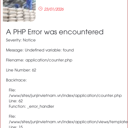
23/01/2026
A PHP Error was encountered
Severity: Notice
Message: Undefined variable: found
Filename: application/counter.php
Line Number: 62
Backtrace:
File:
/www/sites/junjinvietnam.vn/index/application/counter.php
Line: 62
Function: _error_handler
File:
/www/sites/junjinvietnam.vn/index/application/views/template
Line: 15