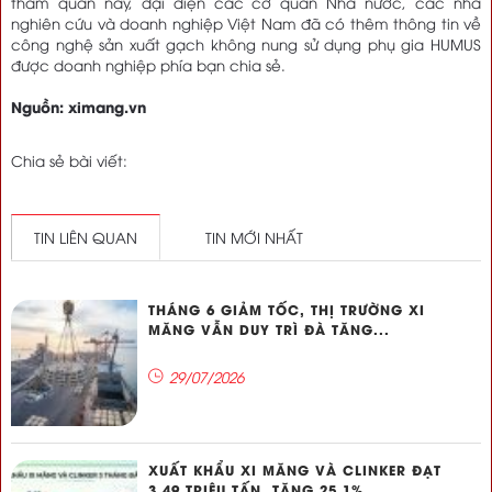
tham quan này, đại diện các cơ quan Nhà nước, các nhà
nghiên cứu và doanh nghiệp Việt Nam đã có thêm thông tin về
công nghệ sản xuất gạch không nung sử dụng phụ gia HUMUS
được doanh nghiệp phía bạn chia sẻ.
Nguồn: ximang.vn
Chia sẻ bài viết:
TIN LIÊN QUAN
TIN MỚI NHẤT
THÁNG 6 GIẢM TỐC, THỊ TRƯỜNG XI
MĂNG VẪN DUY TRÌ ĐÀ TĂNG...
29/07/2026
XUẤT KHẨU XI MĂNG VÀ CLINKER ĐẠT
3,49 TRIỆU TẤN, TĂNG 25,1%...